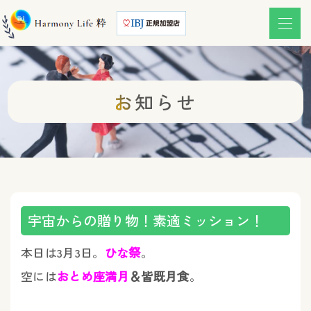
お知らせ
お知らせ
宇宙からの贈り物！素適ミッション！
本日は3月3日。
ひな祭
。
空には
おとめ座満月
＆皆既月食
。